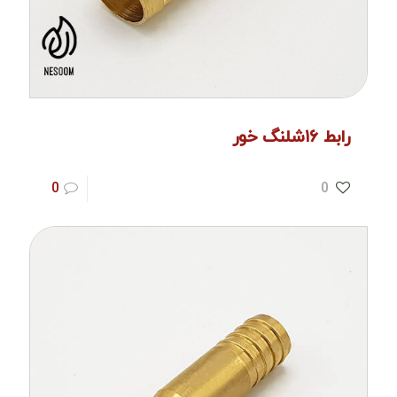
رابط ۱۶شلنگ خور
0
0