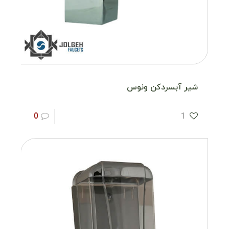
شیر آبسردکن ونوس
0
1