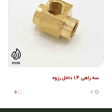
سه راهی ۱.۴ داخل رزوه
0
0