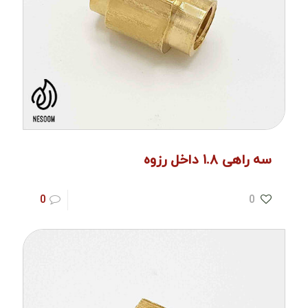
سه راهی ۱.۸ داخل رزوه
0
0