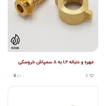
مهره و دنباله ۱.۲ به ۸ سمپاش خروسکی
0
0