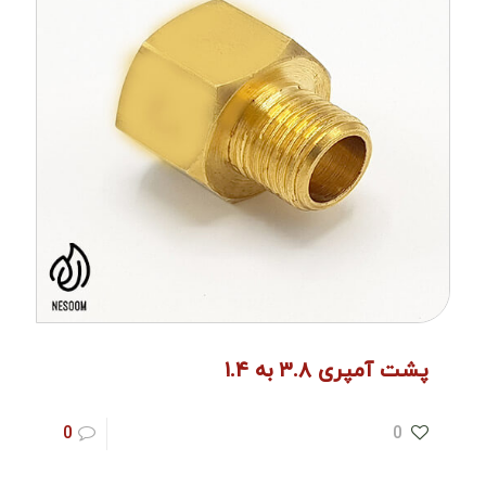
پشت آمپری ۳.۸ به ۱.۴
0
0