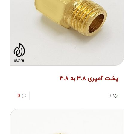
پشت آمپری ۳.۸ به ۳.۸
0
0