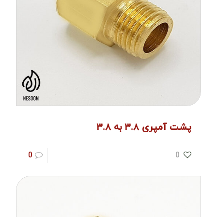
پشت آمپری ۳.۸ به ۳.۸
0
0