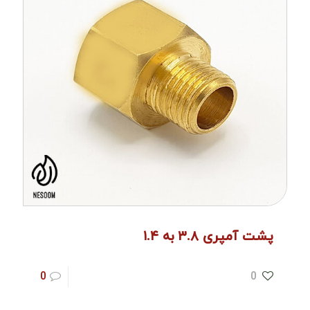
پشت آمپری ۳.۸ به ۱.۴
0
0