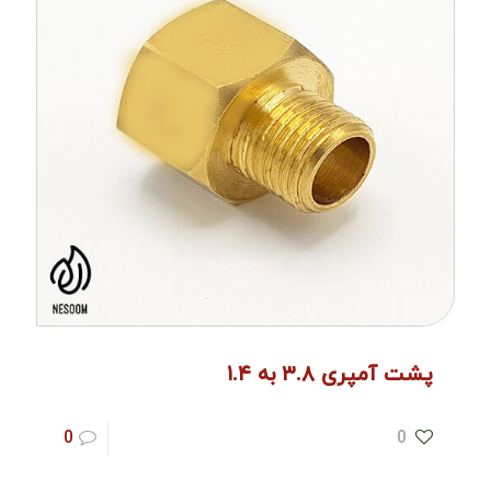
پشت آمپری ۳.۸ به ۱.۴
0
0