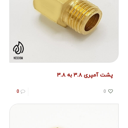
پشت آمپری ۳.۸ به ۳.۸
0
0