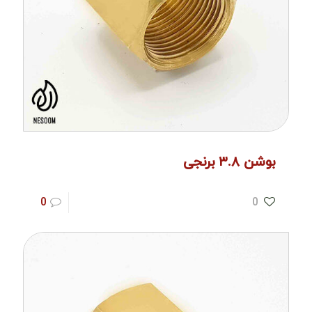
بوشن ۳.۸ برنجی
0
0