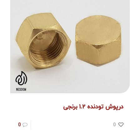
درپوش تودنده ۱.۲ برنجی
0
0