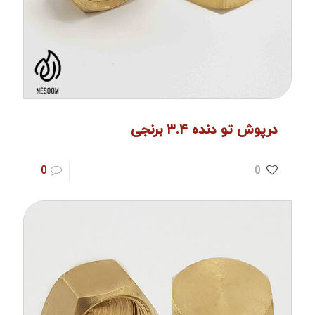
درپوش تو دنده ۳.۴ برنجی
0
0