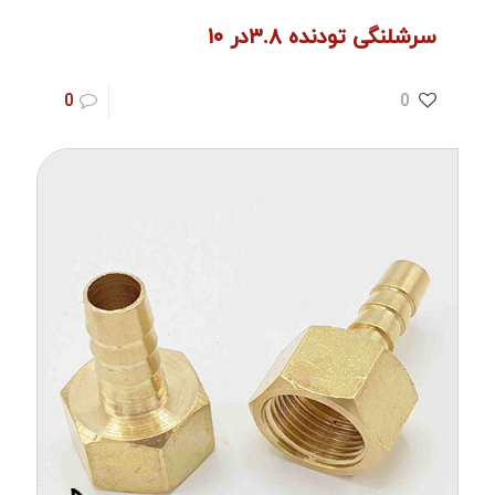
سرشلنگی تودنده ۳.۸در ۱۰
0
0