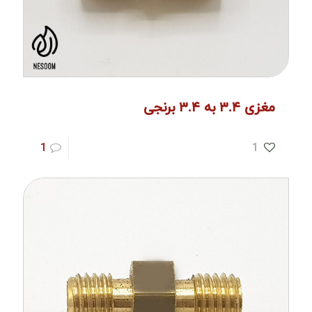
مغزی ۳.۴ به ۳.۴ برنجی
1
1