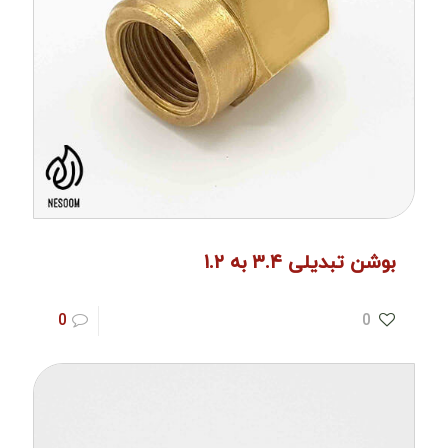
بوشن تبدیلی ۳.۴ به ۱.۲
0
0