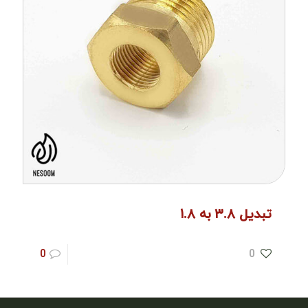
تبدیل ۳.۸ به ۱.۸
0
0