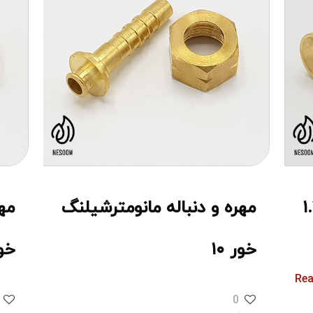
مهره و دنباله مانومترشیلنگ
مه
خور ۱۰
خور
0