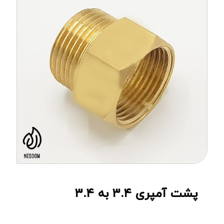
پشت آمپری ۳.۴ به ۳.۴