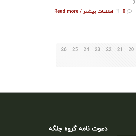
0
0
اطلاعات بیشتر / Read more
26
25
24
23
22
21
20
دعوت نامه گروه جلگه