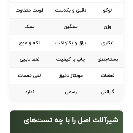
لوگو
دقیق و یکدست
فونت متفاوت
وزن
سنگین
سبک
آبکاری
براق و یکنواخت
لکه و موج
بسته‌بندی
چاپ با کیفیت
غلط تایپی
قطعات
مونتاژ دقیق
لقی قطعات
گارانتی
رسمی
ندارد
شیرآلات اصل را با چه تست‌های