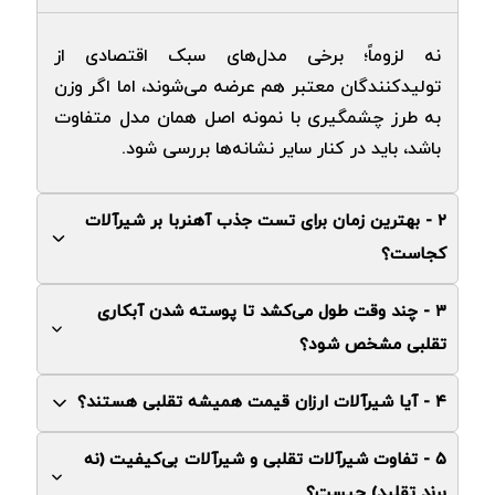
نه لزوماً؛ برخی مدل‌های سبک اقتصادی از
تولیدکنندگان معتبر هم عرضه می‌شوند، اما اگر وزن
به‌ طرز چشمگیری با نمونه اصل همان مدل متفاوت
باشد، باید در کنار سایر نشانه‌ها بررسی شود.
۲ - بهترین زمان برای تست جذب آهنربا بر شیرآلات
کجاست؟
۳ - چند وقت طول می‌کشد تا پوسته ‌شدن آبکاری
روی بدنه اصلی شیر، نه فقط دسته یا اسکوچن، زیرا
تقلبی مشخص شود؟
برخی محصولات تقلبی فقط قطعات ظاهری را از برنج
و بدنه اصلی را از فلز ارزان‌تر می‌سازند.
۴ - آیا شیرآلات ارزان ‌قیمت همیشه تقلبی هستند؟
معمولاً در محصولات تقلبی، اولین نشانه‌های تیره‌ یا
پوسته‌ شدن ظرف سه تا شش ماه استفاده معمولی
۵ - تفاوت شیرآلات تقلبی و شیرآلات بی‌کیفیت (نه
خیر، اما قیمت به ‌طرز مشکوک پایین‌تر از میانگین
قابل مشاهده است، درحالی‌که آبکاری استاندارد چند
برند تقلید) چیست؟