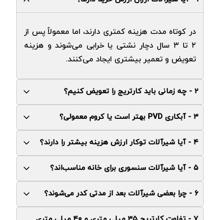
در کوتاه‌ مدت هزینه کمتری دارند، اما معمولاً پس از
۲ تا ۳ سال دچار نشتی یا خرابی می‌شوند و هزینه
تعویض و تعمیر بیشتری ایجاد می‌کنند.
۲ - چه زمانی باید کارتریج را تعویض کنیم؟
۳ - آبکاری PVD بهتر است یا کروم معمولی؟
اگر شیر سفت حرکت کند، چکه کند یا تنظیم دما به
‌درستی انجام نشود، احتمال خرابی کارتریج وجود دارد؛
۴ - آیا شیرآلات توکار ارزش هزینه بیشتر را دارند؟
پوشش PVD دوام بالاتر، مقاومت بیشتر در برابر خش
بنابراین باید مورد بررسی یا تعویض قرار گیرد.
و عملکرد بهتر در تست سالت اسپری دارد. کروم
۵ - آیا شیرآلات سنسوری برای خانه مناسب‌اند؟
بله، از نظر زیبایی و طراحی مدرن با ارزش هستند؛ اما
معمولی نیز مناسب است، به شرطی که ضخامت آن
نصب آن‌ها پیچیده‌تر است. در صورت خرابی،
حداقل ۲۰ تا ۳۰ میکرون باشد.
۶ - چرا بعضی شیرآلات بعد از مدتی کدر می‌شوند؟
بله، مخصوصاً برای صرفه ‌جویی در مصرف آب و حفظ
دسترسی به قطعات داخلی سخت‌تر خواهد بود.
بهداشت مناسب هستند. اما هزینه اولیه و نگهداری
۷ - تفاوت کارتریج ۳۵ میلی ‌متری و ۴۰ میلی ‌متری